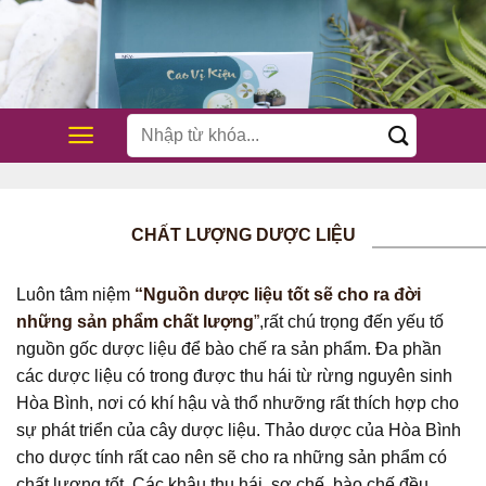
Bỏ
qua
nội
dung
Tìm
kiếm:
CHẤT LƯỢNG DƯỢC LIỆU
Luôn tâm niệm
“Nguồn dược liệu tốt sẽ cho ra đời
những sản phẩm chất lượng
”
,rất chú trọng đến yếu tố
nguồn gốc dược liệu để bào chế ra sản phẩm. Đa phần
các dược liệu có trong được thu hái từ rừng nguyên sinh
Hòa Bình, nơi có khí hậu và thổ nhưỡng rất thích hợp cho
sự phát triển của cây dược liệu. Thảo dược của Hòa Bình
cho dược tính rất cao nên sẽ cho ra những sản phẩm có
chất lượng tốt. Các khâu thu hái, sơ chế, bào chế đều