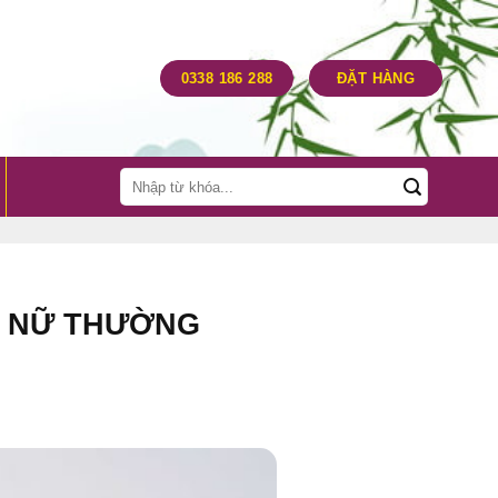
0338 186 288
ĐẶT HÀNG
Tìm
kiếm:
Ố NỮ THƯỜNG