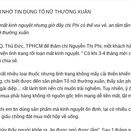
ẠI NHỜ TIN DÙNG TỐ NỮ THƯỜNG XUÂN
n mất kinh nguyệt nhưng giờ đây chị Phi có thể vui vẻ, an tâm t
nữ thường xuân.
 Q. Thủ Đức, TPHCM để thăm chị Nguyễn Thị Phi, một khách h
hiện tình trạng rối loạn mất kinh nguyệt. “ Có khi 3-4 tháng mới
 chia sẻ.
rất nhiều loại thuốc nhưng tình trạng không mấy cải thiện khiến
g, chị biết được đến sản phẩm Tố nữ thường xuân, thấy sản ph
i diệp… rất lành tính nên chị muốn trải nghiệm. Tuy nhiên, ý 
 mua phải hàng không rõ nguồn gốc trên mạng dễ tiền mất, tật 
u chị em tin dùng sản phẩm mà kinh nguyệt ổn định, lại có nhiều
n giấu chồng đặt mua một hộp về uống.
ày thấy người khỏe ra, ăn được ngủ được lắm”. Sau 1 tháng s