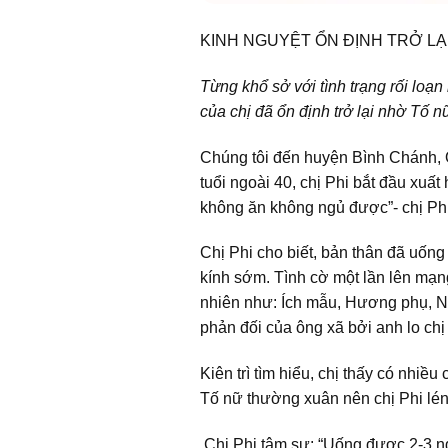
KINH NGUYỆT ỔN ĐỊNH TRỞ L
Từng khổ sở với tình trạng rối loạ
của chị đã ổn định trở lại nhờ Tố 
Chúng tôi đến huyện Bình Chánh,
tuổi ngoài 40, chị Phi bắt đầu xuất 
không ăn không ngủ được”- chị Phi
Chị Phi cho biết, bản thân đã uống 
kính sớm. Tình cờ một lần lên mạn
nhiên như: Ích mẫu, Hương phụ, Ngả
phản đối của ông xã bởi anh lo chị
Kiên trì tìm hiểu, chị thấy có nhiề
Tố nữ thường xuân nên chị Phi lé
Chị Phi tâm sự: “Uống được 2-3 ng