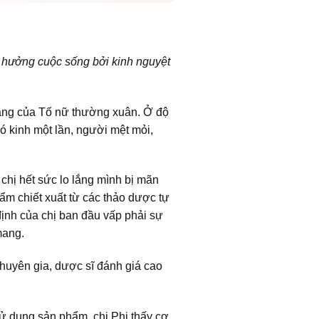
ận hưởng cuộc sống bởi kinh nguyệt
àng của Tố nữ thường xuân. Ở độ
 có kinh một lần, người mệt mỏi,
 chị hết sức lo lắng mình bị mãn
ẩm chiết xuất từ các thảo dược tự
định của chị ban đầu vấp phải sự
mang.
 chuyên gia, dược sĩ đánh giá cao
ử dụng sản phẩm, chị Phi thấy cơ