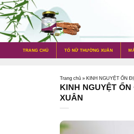
Bỏ
qua
nội
dung
TRANG CHỦ
TỐ NỮ THƯỜNG XUÂN
MẤ
Trang chủ
»
KINH NGUYỆT ỔN Đ
KINH NGUYỆT ỔN 
XUÂN