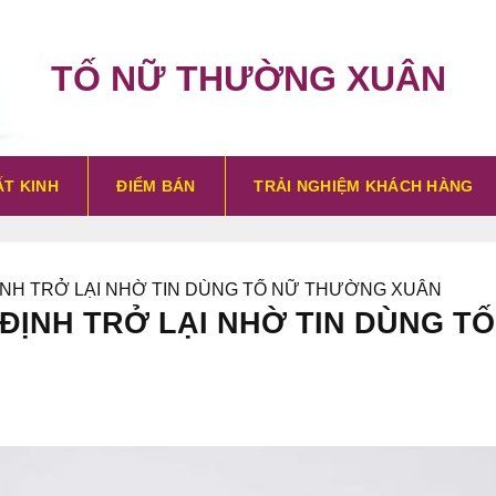
TỐ NỮ THƯỜNG XUÂN
T KINH
ĐIỂM BÁN
TRẢI NGHIỆM KHÁCH HÀNG
ỊNH TRỞ LẠI NHỜ TIN DÙNG TỐ NỮ THƯỜNG XUÂN
ĐỊNH TRỞ LẠI NHỜ TIN DÙNG T